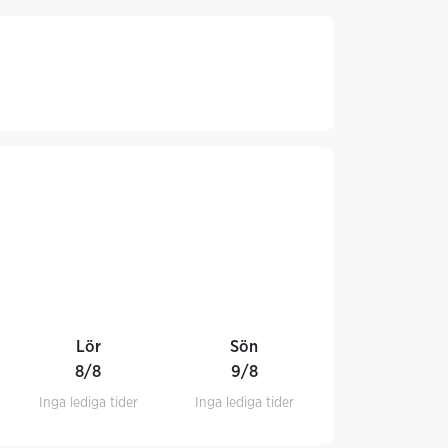
Lör
Sön
8/8
9/8
Inga lediga tider
Inga lediga tider