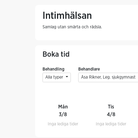
Intimhälsan
Samlag utan smärta och rädsla.
Boka tid
Behandling
Behandlare
Alla typer
Åsa Rikner, Leg. sjukgymnast
Mån
Tis
3/8
4/8
Inga lediga tider
Inga lediga tider