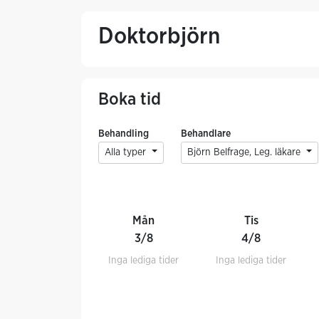
Doktorbjörn
Boka tid
Behandling
Behandlare
Alla typer
Björn Belfrage, Leg. läkare
Mån
Tis
3/8
4/8
Inga lediga tider
Inga lediga tider