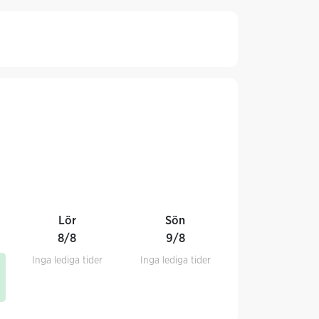
Lör
Sön
8/8
9/8
Inga lediga tider
Inga lediga tider