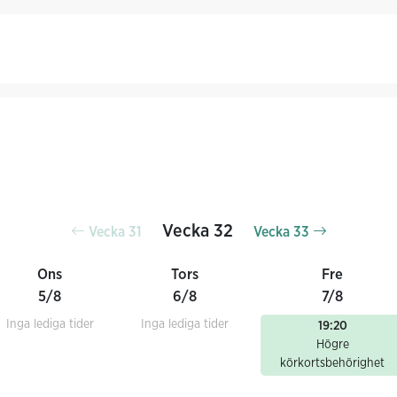
Vecka 32
Vecka 31
Vecka 33
Ons
Tors
Fre
5/8
6/8
7/8
Inga lediga tider
Inga lediga tider
19:20
Högre
körkortsbehörighet